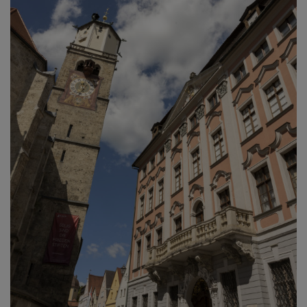
Diese Website nutzt Matomo Analytics für die Auswertung der
Seitenaufrufe als Statistik. Die hierdurch gespeicherten Daten werden
ausschließlich auf unseren eigenen Servern gespeichert. Eine
Übertragung an Dritte erfolgt nicht. Wir verwenden die Funktion
AnonymizeIP zur Anonymisierung Ihrer IP-Adresse, so dass diese gekürzt
wird und nicht mehr Ihrem Besuch auf unserer Internetseite zugeordnet
werden kann.
YouTube / Vimeo
Videos werden über die Plattformen YouTube oder Vimeo eingebunden.
Wir nutzen YouTube im erweiterten Datenschutzmodus. Dieser Modus
bewirkt laut YouTube, dass YouTube keine Informationen über die
Besucher auf dieser Website speichert, bevor diese sich das Video
ansehen.
Eingebundene Inhalte
Optional sind externe Inhalte auf den Seiten dieser Website
eingebunden. Das können Kartendienste wie z.B. Google Maps sein
oder auch Anwendungen einer externen Website.