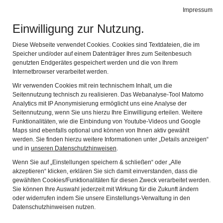
Impressum
Stadtmuseum Memmingen
Naviga
Einwilligung zur Nutzung.
„LANGER MUSEUMS MITTWOCH” im Stadtmuseum
Diese Webseite verwendet Cookies. Cookies sind Textdateien, die im
Memmingen
Speicher und/oder auf einem Datenträger Ihres zum Seitenbesuch
genutzten Endgerätes gespeichert werden und die von Ihrem
Nach Feierabend ins Museum!
Internetbrowser verarbeitet werden.
Entdecken Sie am „MuseumsMittwoch“ Stadtgeschichte(n) im
Wir verwenden Cookies mit rein technischem Inhalt, um die
Seitennutzung technisch zu realisieren. Das Webanalyse-Tool Matomo
Stadtmuseum Memmingen, bei freiem Eintritt. Inmitten der
Analytics mit IP Anonymisierung ermöglicht uns eine Analyse der
historischen Altstadt befindet sich das Stadtmuseum
Seitennutzung, wenn Sie uns hierzu Ihre Einwilligung erteilen. Weitere
Memmingen im barocken Hermansbau. Es gibt viel zu
Funktionalitäten, wie die Einbindung von Youtube-Videos und Google
entdecken in den zwei Stockwerken des ehemaligen
Maps sind ebenfalls optional und können von Ihnen aktiv gewählt
Patrizierhauses.
werden. Sie finden hierzu weitere Informationen unter „Details anzeigen“
und in
unseren Datenschutzhinweisen
.
Stadtgeschichte und Gegenwartsthemen werden im
Wenn Sie auf „Einstellungen speichern & schließen“ oder „Alle
Barockpalais präsentiert mit Kunst und Prunk. Dabei stehen
akzeptieren“ klicken, erklären Sie sich damit einverstanden, dass die
Leitgedanken der Stadtgesellschaft und dazu überlieferte
gewählten Cookies/Funktionalitäten für diesen Zweck verarbeitet werden.
Objekte und Geschichte mit folgenden Ausstellungen im
Sie können Ihre Auswahl jederzeit mit Wirkung für die Zukunft ändern
oder widerrufen indem Sie unsere Einstellungs-Verwaltung in den
Fokus:
Datenschutzhinweisen nutzen.
Jüdisches Leben und die NS-Geschichte Memmingen,