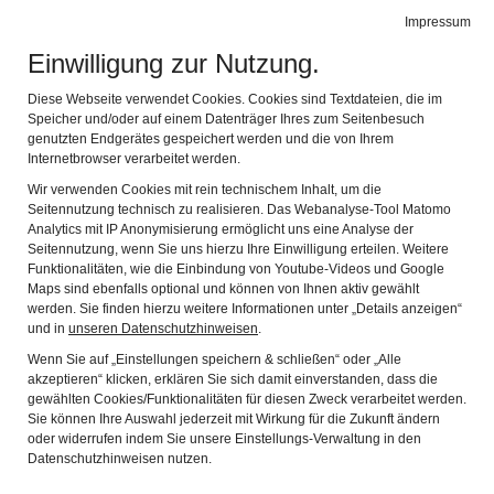
Impressum
Stadtmuseum Memmingen
Naviga
Einwilligung zur Nutzung.
Zurück
Wei
Diese Webseite verwendet Cookies. Cookies sind Textdateien, die im
Speicher und/oder auf einem Datenträger Ihres zum Seitenbesuch
genutzten Endgerätes gespeichert werden und die von Ihrem
Internetbrowser verarbeitet werden.
Wir verwenden Cookies mit rein technischem Inhalt, um die
Seitennutzung technisch zu realisieren. Das Webanalyse-Tool Matomo
Analytics mit IP Anonymisierung ermöglicht uns eine Analyse der
Seitennutzung, wenn Sie uns hierzu Ihre Einwilligung erteilen. Weitere
Funktionalitäten, wie die Einbindung von Youtube-Videos und Google
Maps sind ebenfalls optional und können von Ihnen aktiv gewählt
werden. Sie finden hierzu weitere Informationen unter „Details anzeigen“
und in
unseren Datenschutzhinweisen
.
Wenn Sie auf „Einstellungen speichern & schließen“ oder „Alle
akzeptieren“ klicken, erklären Sie sich damit einverstanden, dass die
gewählten Cookies/Funktionalitäten für diesen Zweck verarbeitet werden.
Sie können Ihre Auswahl jederzeit mit Wirkung für die Zukunft ändern
oder widerrufen indem Sie unsere Einstellungs-Verwaltung in den
Datenschutzhinweisen nutzen.