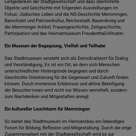
Leitgedanken der Stadtgesellschaft und dazu überlieferte
Diese Website nutzt Matomo Analytics für die Auswertung der
Seitenaufrufe als Statistik. Die hierdurch gespeicherten Daten werden
Objekte und Geschichte mit folgenden Ausstellungen im
ausschließlich auf unseren eigenen Servern gespeichert. Eine
Fokus: Jüdisches Leben und die NS-Geschichte Memmingen,
Übertragung an Dritte erfolgt nicht. Wir verwenden die Funktion
Barockzeit und Patrizierkultur, Reichsstadt, Bauernkrieg und
AnonymizeIP zur Anonymisierung Ihrer IP-Adresse, so dass diese gekürzt
die Memminger Artikel, Frauengeschichte, Zeitgeschichte,
wird und nicht mehr Ihrem Besuch auf unserer Internetseite zugeordnet
Partizipation und das Heimatmuseum Freudenthal/Altvater.
werden kann.
YouTube / Vimeo
Ein Museum der Begegnung, Vielfalt und Teilhabe
Videos werden über die Plattformen YouTube oder Vimeo eingebunden.
Das Stadtmuseum versteht sich als Demokratieort für Dialog
Wir nutzen YouTube im erweiterten Datenschutzmodus. Dieser Modus
und Verständigung. Es ist ein Ort, an dem sich Menschen
bewirkt laut YouTube, dass YouTube keine Informationen über die
unterschiedlicher Hintergründe begegnen und durch
Besucher auf dieser Website speichert, bevor diese sich das Video
ansehen.
Geschichte Orientierung für die Gegenwart und Zukunft finden
können. Durch immersive Erlebnisse und aktive Beteiligung
Eingebundene Inhalte
der Besucher:innen wird nicht nur Wissen vermittelt, sondern
zum Nachdenken und Mitgestalten anregt.
Optional sind externe Inhalte auf den Seiten dieser Website
eingebunden. Das können Kartendienste wie z.B. Google Maps sein
oder auch Anwendungen einer externen Website.
Ein kultureller Leuchtturm für Memmingen
So bietet das Stadtmuseum im Hermansbau ein lebendiges
Forum für Bildung, Reflexion und Mitgestaltung. Durch die enge
Zusammenarbeit mit der Stadtgesellschaft wird es zur